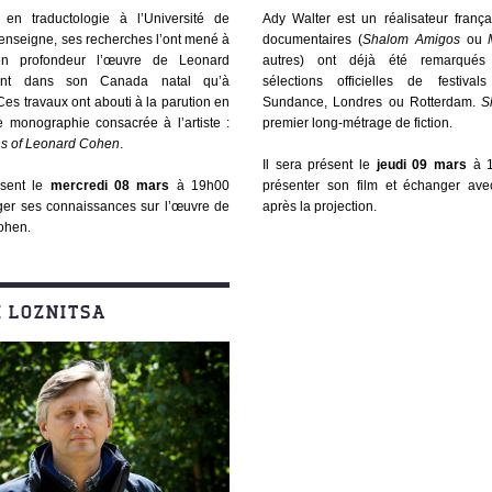
 en traductologie à l’Université de
Ady Walter est un réalisateur frança
 enseigne, ses recherches l’ont mené à
documentaires (
Shalom Amigos
ou
en profondeur l’œuvre de Leonard
autres) ont déjà été remarqués
ant dans son Canada natal qu’à
sélections officielles de festival
 Ces travaux ont abouti à la parution en
Sundance, Londres ou Rotterdam.
Sh
 monographie consacrée à l’artiste :
premier long-métrage de fiction.
s of Leonard Cohen
.
Il sera présent le
jeudi 09 mars
à 
ésent le
mercredi 08 mars
à 19h00
présenter son film et échanger ave
ger ses connaissances sur l’œuvre de
après la projection.
ohen.
I LOZNITSA