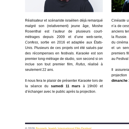
Réalisateur et scénariste israélien déjà remarqué
Cinéaste u
malgré son (relativement) jeune âge, Moshe
n’a de cess
Rosenthal est l’auteur de plusieurs court-
anciens te
métrages depuis 2009 et d’une web-serie,
la Russie. 
Confess
, sortie en 2016 et adaptée aux États-
du cinéma 
Unis. Plusieurs de ces projets ont été salués par
et un sen
des récompenses en festivals.
Karaoke
est son
premiers fi
premier long-métrage de studio, son second si on
au Festiva
inclue son tout premier film,
Rufus
, réalisé à
seulement 22 ans.
Il assure
projectio
Il nous fera le plaisir de présenter
Karaoke
lors de
dimanche 
la séance du
samedi 11 mars
à 19h00 et
d’échanger avec le public après la projection.
© 2026
Brussels Jewish International Film Festival