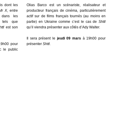
is dont les
Olias Barco est un scénariste, réalisateur et
Mr X
, entre
producteur français de cinéma, particulièrement
 dans les
actif sur de films français tournés (au moins en
s tels que
partie) en Ukraine comme c’est le cas de
Shttl
ttl
est son
qu’il viendra présenter aux côtés d’Ady Walter.
Il sera présent le
jeudi 09 mars
à 19h00 pour
19h00 pour
présenter
Shttl
.
c le public