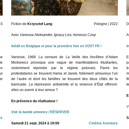
23
Fiction de
Krzysztof Lang
Pologne | 2022
D
Avec
Vanessa Aleksander, Ignacy Liss, Ireneusz Czop
A
Inédit en Belgique et pour la première fois en VOST FR !
I
se
Varsovie, 1968. La censure de La Veille des Ancêtres d’Adam
E
le
Mickiewicz provoque une vague de manifestations étudiantes,
p
es
violemment réprimée par le régime polonais. Parmi les
t
ui
protestataires se trouvent Hania et Janek, follement amoureux l’un
m
ar
de l’autre et dont les familles se trouvent des deux côtés de la
f
barricade. La répression antisémite et la violence d’État offriront-
t
elles un avenir à leur amour ?
E
En présence du réalisateur !
V
Voir la bande annonce
/
RÉSERVER
re
S
Samedi 21
sept. 2024 à 19:00
Cinéma Aventure