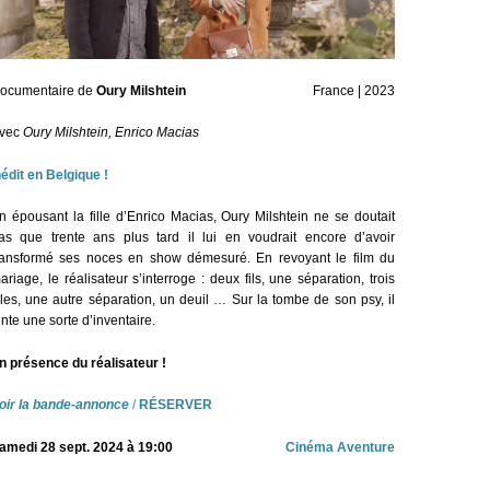
ocumentaire de
Oury Milshtein
France | 2023
vec
Oury Milshtein, Enrico Macias
nédit en Belgique !
n épousant la fille d’Enrico Macias, Oury Milshtein ne se doutait
as que trente ans plus tard il lui en voudrait encore d’avoir
ransformé ses noces en show démesuré. En revoyant le film du
ariage, le réalisateur s’interroge : deux fils, une séparation, trois
illes, une autre séparation, un deuil … Sur la tombe de son psy, il
ente une sorte d’inventaire.
n présence du réalisateur !
oir la bande-annonce
/
RÉSERVER
amedi 28 sept. 2024 à 19:00
Cinéma Aventure